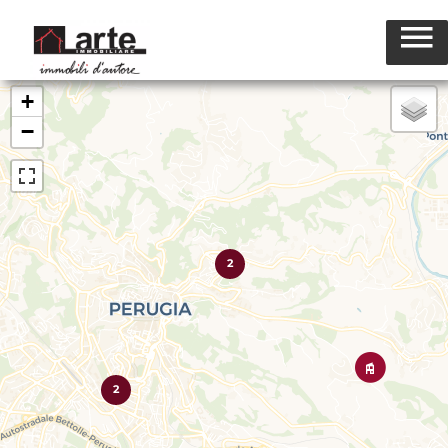
+
−
2
2