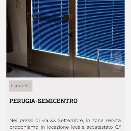
86649052
PERUGIA-SEMICENTRO
Nei pressi di via XX Settembre, in zona servita,
proponiamo in locazione locale accatastato C/1