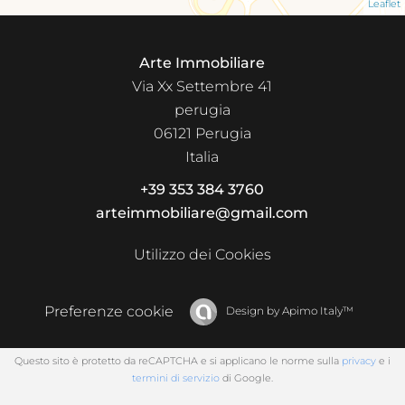
Leaflet
Arte Immobiliare
Via Xx Settembre 41
perugia
06121
Perugia
Italia
+39 353 384 3760
arteimmobiliare@gmail.com
Utilizzo dei Cookies
Preferenze cookie
Design by
Apimo Italy™
Questo sito è protetto da reCAPTCHA e si applicano le norme sulla
privacy
e i
termini di servizio
di Google.