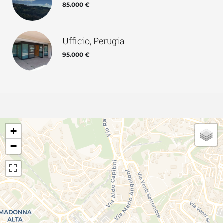
85.000 €
Ufficio, Perugia
95.000 €
+
−