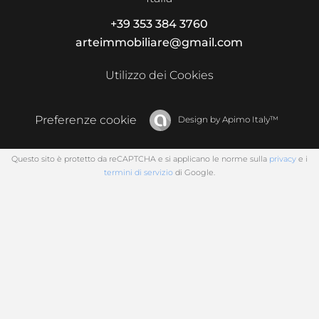
+39 353 384 3760
arteimmobiliare@gmail.com
Utilizzo dei Cookies
Preferenze cookie
Design by
Apimo Italy™
Questo sito è protetto da reCAPTCHA e si applicano le norme sulla
privacy
e i
termini di servizio
di Google.